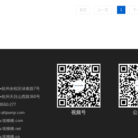
首页
上一页
1
下
•杭州余杭区绿泰路7号
•杭州天目山西路360号
550-277
视频号
公
ttpump.com
梯.com
梯.net
梯梯.cn