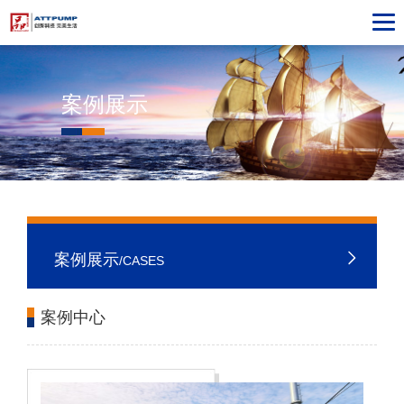
案例展示
案例展示
/CASES
案例中心