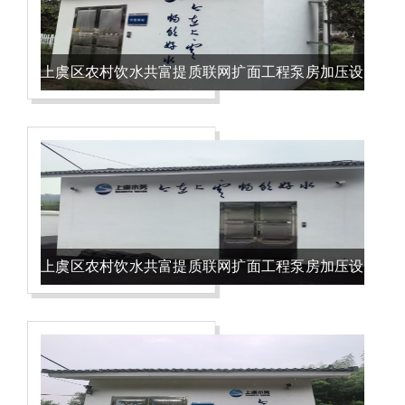
上虞区农村饮水共富提质联网扩面工程泵房加压设
备采购项目一许岙泵站
上虞区农村饮水共富提质联网扩面工程泵房加压设
备采购项目一下管总管泵站