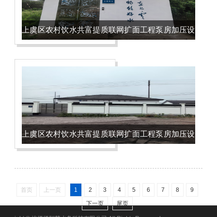
上虞区农村饮水共富提质联网扩面工程泵房加压设
备采购项目一王岙泵站
上虞区农村饮水共富提质联网扩面工程泵房加压设
备采购项目一上浦总管泵站
首页
上一页
1
2
3
4
5
6
7
8
9
下一页
尾页